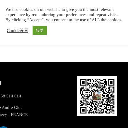
法意瑞环勃朗峰徒步-安纳西户外
We use cookies on our website to give you the most relevant
天堂之旅 Tour of Mont Blanc
experience by remembering your preferences and repeat visits.
By clicking “Accept”, you consent to the use of ALL the cookies.
勃朗峰 地区有很多形形色色的远足徒步路线
Cookie设置
接受
10 days
息
658 514 614
e André Gide
necy - FRANCE