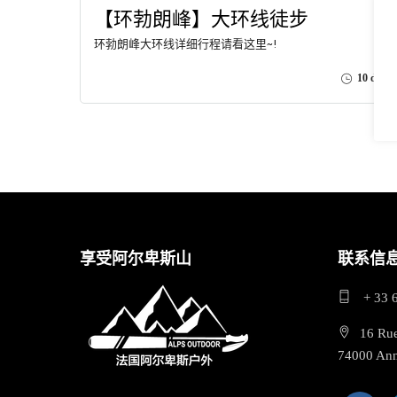
【环勃朗峰】大环线徒步
环勃朗峰大环线详细行程请看这里~!
10 days
享受阿尔卑斯山
联系信
+ 33 
16 Ru
74000 An