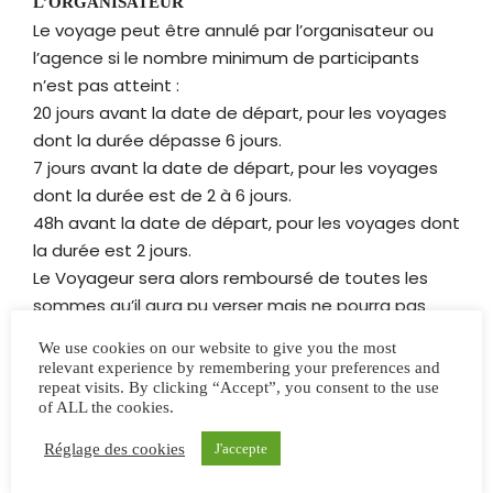
L’ORGANISATEUR
Le voyage peut être annulé par l’organisateur ou
l’agence si le nombre minimum de participants
n’est pas atteint :
20 jours avant la date de départ, pour les voyages
dont la durée dépasse 6 jours.
7 jours avant la date de départ, pour les voyages
dont la durée est de 2 à 6 jours.
48h avant la date de départ, pour les voyages dont
la durée est 2 jours.
Le Voyageur sera alors remboursé de toutes les
sommes qu’il aura pu verser mais ne pourra pas
prétendre à une indemnisation.
We use cookies on our website to give you the most
relevant experience by remembering your preferences and
repeat visits. By clicking “Accept”, you consent to the use
REVISION DU PRIX
of ALL the cookies.
Conformément aux articles L.211-12, R. 211-8 et R. 211-
9 du Code du tourisme, les prix prévus au contrat
Réglage des cookies
J'accepte
sont révisables à la hausse comme à la baisse pour